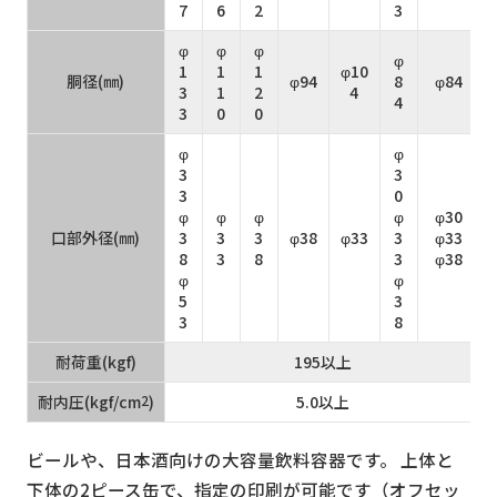
7
6
2
3
φ
φ
φ
φ
1
1
1
φ10
胴径(㎜)
φ94
8
φ84
3
1
2
4
4
3
0
0
φ
φ
3
3
3
0
φ
φ
φ
φ
φ30
口部外径(㎜)
3
3
3
φ38
φ33
3
φ33
8
3
8
3
φ38
φ
φ
5
3
3
8
耐荷重(kgf)
195以上
耐内圧(kgf/cm
2
)
5.0以上
ビールや、日本酒向けの大容量飲料容器です。 上体と
下体の2ピース缶で、指定の印刷が可能です（オフセッ