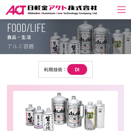
FOOD/LIFE
ホームへ
食品・生活
会社紹介
アルミ容器
商品紹介
DI
技術紹介
サステナビリティ
採用情報