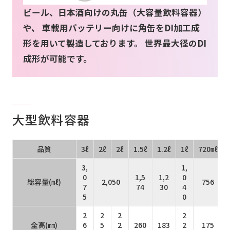
ビール、日本酒向けの丸缶（大容量飲料容器）
や、 車載用バッテリー向けに角缶をDI加工成
お問い合わせ
形を用いて製造しております。 世界最大径のDI
成形が可能です。
会社案内
大型飲料容器
品質
3ℓ
2ℓ
2ℓ
1.5ℓ
1.2ℓ
1ℓ
720㎖
3,
1,
0
1,5
1,2
0
総容量(㎖)
2,050
756
7
74
30
4
5
0
2
2
2
2
全高(㎜)
6
5
2
260
183
2
175