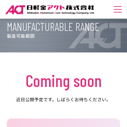
MANUFACTURABLE RANGE
ホームへ
製造可能範囲
会社紹介
商品紹介
技術紹介
Coming soon
サステナビリティ
採用情報
近日公開予定です。しばらくお待ちください。