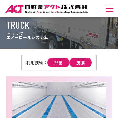
TRUCK
ホームへ
トラック
会社紹介
エアーロールシステム
商品紹介
押出
皮膜
技術紹介
サステナビリティ
採用情報