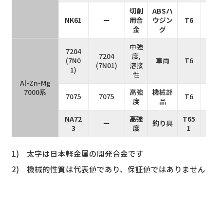
切削
ABSハ
NK61
ー
用合
ウジン
T6
3
金
グ
中強
7204
7204
度,
(7N0
車両
T6
3
(7N01)
溶接
1)
性
Al-Zn-Mg
7000系
高強
機械部
7075
7075
T6
5
度
品
NA72
高強
T65
ー
釣り具
7
3
度
1
1) 太字は日本軽金属の開発合金です
2) 機械的性質は代表値であり、保証値ではありません