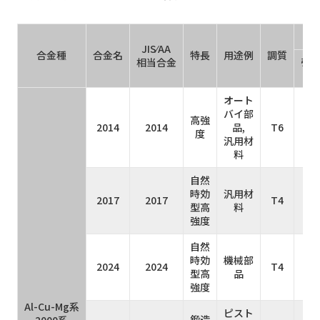
JIS⁄AA
合金種
合金名
特長
用途例
調質
相当合金
引張
M
オート
バイ部
高強
2014
2014
品,
T6
4
度
汎用材
料
自然
時効
汎用材
2017
2017
T4
4
型高
料
強度
自然
時効
機械部
2024
2024
T4
4
型高
品
強度
Al-Cu-Mg系
ピスト
鍛造