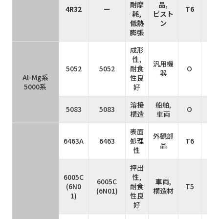
耐摩
品,
4R32
ー
T6
4
耗,
ピスト
低熱
ン
膨張
成形
性,
汎用機
5052
5052
耐食
O
1
器
Al-Mg系
性良
5000系
好
溶接
船舶,
5083
5083
O
3
構造
車両
表面
外観部
6463A
6463
処理
T6
1
品
性
押出
6005C
性,
6005C
車両,
(6N0
耐食
T5
2
(6N01)
構造材
1)
性良
好