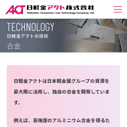
TECHNOLOGY
ホームへ
日軽金アクトの技術
会社紹介
合金
商品紹介
技術紹介
日軽金アクトは日本軽金属グループの資源を
サステナビリティ
最大限に活用し、独自の合金を開発していま
採用情報
す。
例えば、高強度のアルミニウム合金を得るた