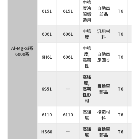
中強
度冷
自動車
6151
6151
T6
3
間鍛
部品
造用
中強
汎用材
6061
6061
T6
3
度
料
Al-Mg-Si系
中強
6000系
度,
自動車
6H61
6061
T6
3
高靭
足回り
性
高強
度,
自動車
6S51
ー
高靭
T6
3
部品
性形
材
高強
構造材
6110
6110
T6
3
度
料
高強
自動車
HS60
ー
T6
4
度
部品