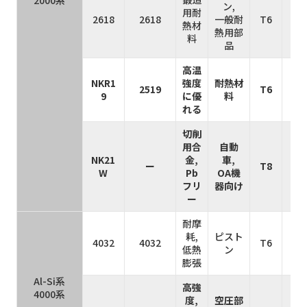
2000系
ン,
用耐
2618
2618
一般耐
T6
4
熱材
熱用部
料
品
高温
NKR1
強度
耐熱材
2519
T6
4
9
に優
料
れる
切削
用合
自動
NK21
金,
車,
ー
T8
4
W
Pb
OA機
フリ
器向け
ー
耐摩
耗,
ピスト
4032
4032
T6
3
低熱
ン
膨張
Al-Si系
高強
4000系
度,
空圧部