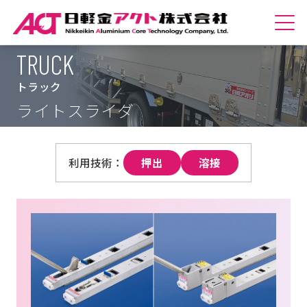
TRUCK
ホームへ
トラック
会社紹介
ライトスライダ
商品紹介
押出
溶接
技術紹介
サステナビリティ
採用情報