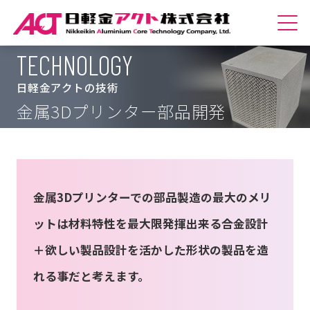
TECHNOLOGY
ホームへ
日軽金アクトの技術
会社紹介
金属3Dプリンター部品開発
商品紹介
技術紹介
金属3Dプリンターでの部品製造の最大のメリ
サステナビリティ
ットは材料特性を最大限発揮出来る合金設計
採用情報
＋欲しい製品設計を活かした形状の製品を造
れる事だと考えます。