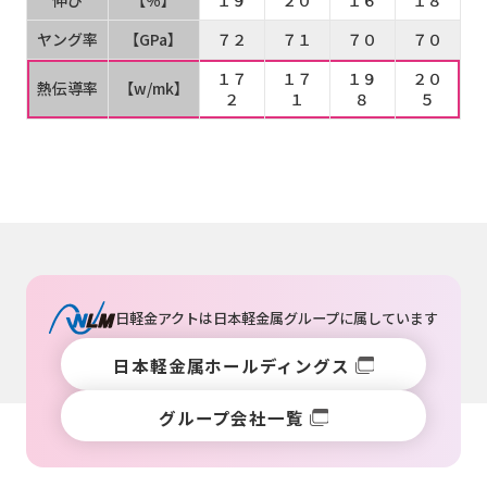
伸び
【％】
１９
２０
１６
１８
ヤング率
【GPa】
７２
７１
７０
７０
１７
１７
１９
２０
熱伝導率
【w/mk】
２
１
８
５
日軽金アクトは
日本軽金属グループ
に属しています
日本軽金属ホールディングス
グループ会社一覧