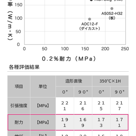
各種評価結果
造形直後
350℃×1H
項目
単位
０°
９０°
０°
９０°
２２
２１
２１
２１
引張強度
【MPa】
１
６
５
７
１９
１６
１７
１７
耐力
【MPa】
１
９
３
１