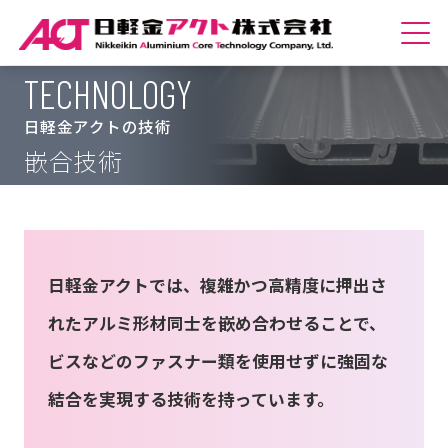
TECHNOLOGY
ホームへ
日軽金アクトの技術
会社紹介
嵌合技術
商品紹介
技術紹介
日軽金アクトでは、複雑かつ高精度に押出さ
サステナビリティ
れたアルミ形材同士を嵌め合わせることで、
採用情報
ビスなどのファスナー類を使用せずに強固な
結合を実現する技術を持っています。