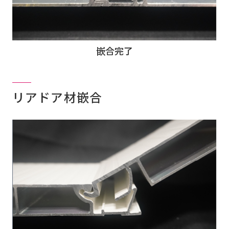
嵌合完了
リアドア材嵌合