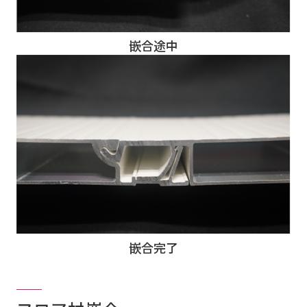
嵌合途中
嵌合完了