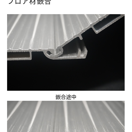
フロア材嵌合
嵌合途中