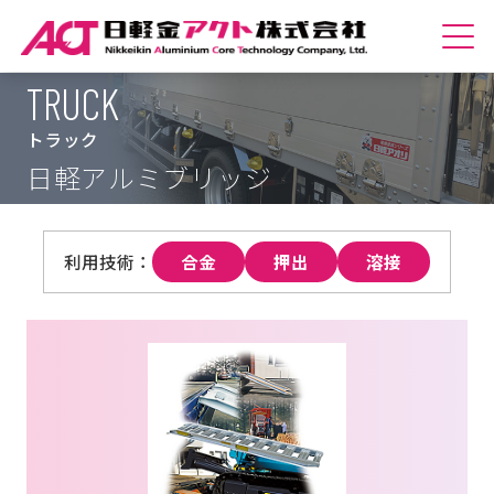
TRUCK
ホームへ
トラック
会社紹介
日軽アルミブリッジ
商品紹介
合金
押出
溶接
技術紹介
サステナビリティ
採用情報