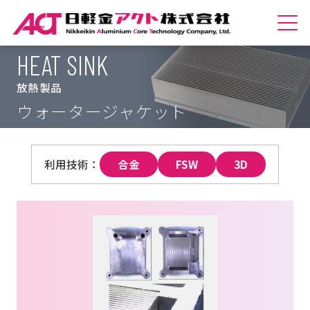
HEAT SINK
ホームへ
放熱製品
会社紹介
ウォータージャケット
商品紹介
合金
FSW
3D
技術紹介
サステナビリティ
採用情報