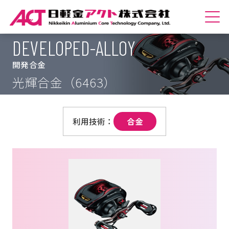
DEVELOPED-ALLOY
ホームへ
開発合金
会社紹介
光輝合金（6463）
商品紹介
合金
技術紹介
サステナビリティ
採用情報